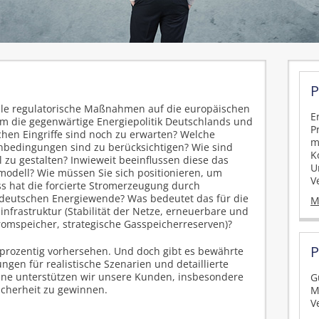
P
le regulatorische Maßnahmen auf die europäischen
E
um die gegenwärtige Energiepolitik Deutschlands und
P
schen Eingriffe sind noch zu erwarten? Welche
m
enbedingungen sind zu berücksichtigen? Wie sind
K
zu gestalten? Inwieweit beeinflussen diese das
U
odell? Wie müssen Sie sich positionieren, um
V
ss hat die forcierte Stromerzeugung durch
deutschen Energiewende? Was bedeutet das für die
M
infrastruktur (Stabilität der Netze, erneuerbare und
romspeicher, strategische Gasspeicherreserven)?
P
prozentig vorhersehen. Und doch gibt es bewährte
en für realistische Szenarien und detaillierte
nne unterstützen wir unsere Kunden, insbesondere
G
cherheit zu gewinnen.
M
V