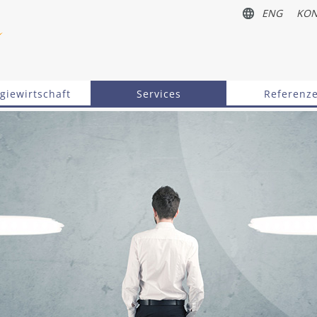
ENG
KON
giewirtschaft
Services
Referenz